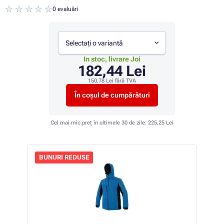
0 evaluări
Selectați o variantă
In stoc, livrare Joi
182,44 Lei
150,78 Lei
fără TVA
În coșul de cumpărături
Cel mai mic preț în ultimele 30 de zile:
225,25 Lei
BUNURI REDUSE
 17%