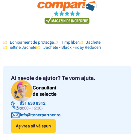
Echipament de protecție
Timp liber
Jachete
ieftine Jachete
Jachete - Black Friday Reduceri
Ai nevoie de ajutor?
Te vom ajuta.
Consultant
de selectie
031 630 8312
(8:00 - 16:30)
info@tonerpartner.ro
Aș vrea să vă spun