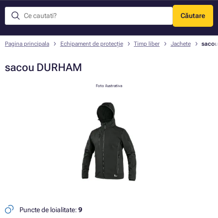
Căutare
Meniu
Pagina principala
Echipament de protecție
Timp liber
Jachete
saco
sacou DURHAM
Foto ilustrativa
Puncte de loialitate:
9