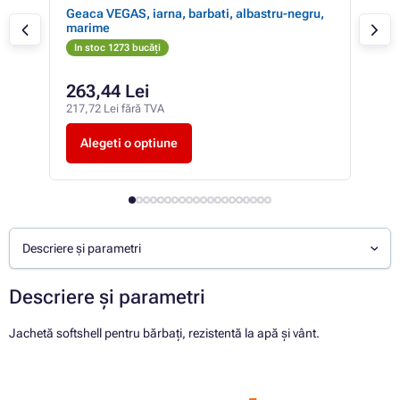
M
Geaca VEGAS, iarna, barbati, albastru-negru,
Gea
marime
mar
In stoc 1273 bucăți
In 
263,44 Lei
de
217,72 Lei fără TVA
de l
Alegeti o optiune
A
Descriere și parametri
Descriere și parametri
Jachetă softshell pentru bărbați, rezistentă la apă și vânt.