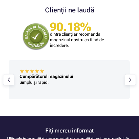
Clienții ne laudă
90.18%
dintre clienți ar recomanda
magazinul nostru ca fiind de
încredere.
Cumpărătorul magazinului
Simplu și rapid.
Fiți mereu informat
Ultimele informații despre noutati și promoții direct pe e-mailul tău.