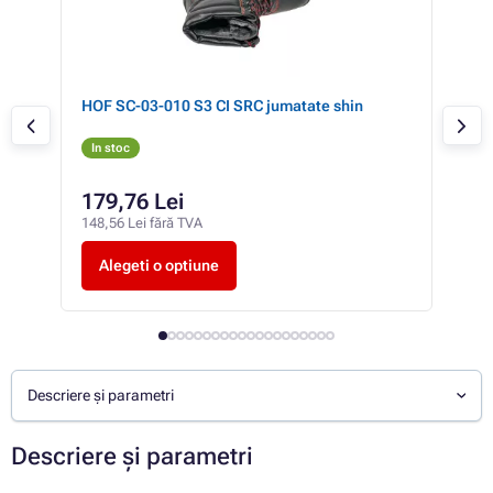
HOF SC-03-010 S3 CI SRC jumatate shin
TRA
In stoc
In 
179,76 Lei
65
148,56 Lei fără TVA
544,
Alegeti o optiune
A
Descriere și parametri
Descriere și parametri