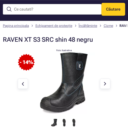
Căutare
Meniu
Pagina principala
Echipament de protecție
Încălţăminte
Cizme
RAVE
RAVEN XT S3 SRC shin 48 negru
Foto ilustrativa
- 14%