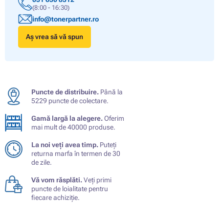
(8:00 - 16:30)
info@tonerpartner.ro
Aș vrea să vă spun
Puncte de distribuire.
Până la
5229 puncte de colectare.
Gamă largă la alegere.
Oferim
mai mult de 40000 produse.
La noi veți avea timp.
Puteți
returna marfa în termen de 30
de zile.
Vă vom răsplăti.
Veți primi
puncte de loialitate pentru
fiecare achiziție.