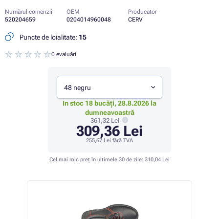
Numărul comenzii
OEM
Producator
520204659
0204014960048
CERV
Puncte de loialitate:
15
0 evaluări
48 negru
In stoc 18 bucăți, 28.8.2026 la
dumneavoastră
361,32 Lei
309,36 Lei
255,67 Lei
fără TVA
Cel mai mic preț în ultimele 30 de zile:
310,04 Lei