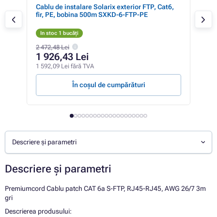
Cablu de instalare Solarix exterior FTP, Cat6,
PRE
ri,
fir, PE, bobina 500m SXKD-6-FTP-PE
RJ4
In stoc 1 bucăți
In 
2 472,48 Lei
18,0
1 926,43 Lei
13
1 592,09 Lei fără TVA
10,8
În coșul de cumpărături
Descriere și parametri
Descriere și parametri
Premiumcord Cablu patch CAT 6a S-FTP, RJ45-RJ45, AWG 26/7 3m
gri
Descrierea produsului: