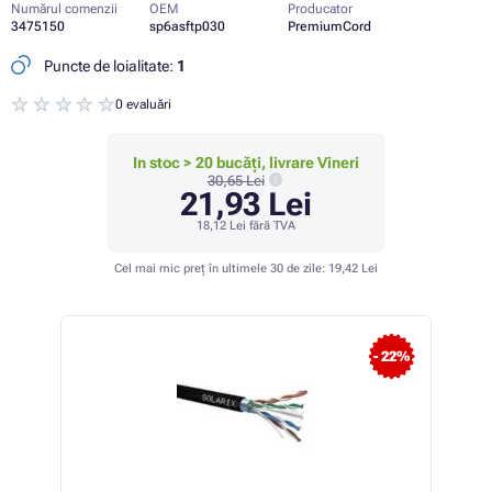
Numărul comenzii
OEM
Producator
3475150
sp6asftp030
PremiumCord
Puncte de loialitate:
1
0 evaluări
In stoc > 20 bucăți, livrare Vineri
30,65 Lei
21,93 Lei
18,12 Lei
fără TVA
Cel mai mic preț în ultimele 30 de zile:
19,42 Lei
- 22%