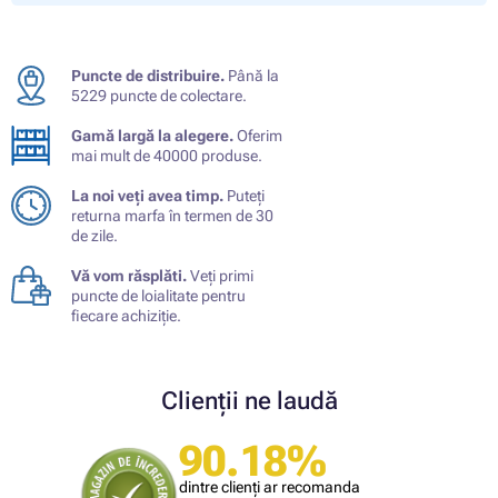
Puncte de distribuire.
Până la
5229 puncte de colectare.
Gamă largă la alegere.
Oferim
mai mult de 40000 produse.
La noi veți avea timp.
Puteți
returna marfa în termen de 30
de zile.
Vă vom răsplăti.
Veți primi
puncte de loialitate pentru
fiecare achiziție.
Clienții ne laudă
90.18%
dintre clienți ar recomanda