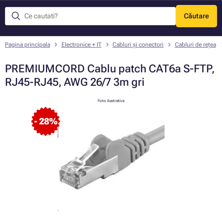
Căutare
Meniu
Pagina principala
Electronice + IT
Cabluri și conectori
Cabluri de rețea
PREMIUMCORD Cablu patch CAT6a S-FTP,
RJ45-RJ45, AWG 26/7 3m gri
Foto ilustrativa
- 28%