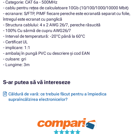
- Categorie: CAT 6a - 500MHz
- cablu pentru rețea de calculatoare 10Gb (10/100/1000/10000 Mbit)
- ecranare: S/FTP, PIMF fiecare pereche este ecranată separat cu folie,
întregul este ecranat cu panglică
- Structura cablului: 4 x 2 AWG 26/7, pereche răsucită
- 100% Cu sârmă de cupru AWG26/7
- Interval de temperatură: -20°C până la 60°C
- Certificat UL
- implicare: 1:1
- ambalaj în pungă PVC cu descriere și cod EAN
- culoare: gri
- Lungime: 3m
S-ar putea să vă intereseze
Căldură de vară: ce trebuie făcut pentru a împiedica
supraîncălzirea electronicelor?