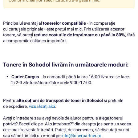
Conform criteriilor specificate, nu s-a găsit nimic.
Principalul avantaj al
tonerelor compatibile
- în comparație
cu cartușele originale - este prețul mai mic. Prin utilizarea acestor
tonere, vă puteți
reduce costurile de imprimare cu până la 80%
, fără
a compromite calitatea imprimării.
Tonere în Sohodol livrăm în următoarele moduri:
Curier Cargus
– la comandă până la ora 16:00 livrarea se face
în 2-3 zile lucrătoare între orele 9:00-17:00.
Pentru
alte opțiuni de transport de toner în Sohodol
și prețurile
de expediere,
vizualizați aici
.
Aveți o întrebare sau aveți nevoie de ajutor pentru a alege tonerul
potrivit? Faceți clic pe "Ai o întrebare?" din dreapta jos pentru a vedea
cele mai frecvente întrebări. Puteți, de asemenea, să discutați cu noi
sau să ne trimiteți un e-mail pe
info@tonerpartner.ro
.