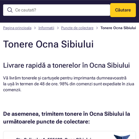
Căutare
Meniu
Pagina principala
Informatii
Puncte de colectare
Tonere Ocna Sibiului
Tonere Ocna Sibiului
Livrare rapidă a tonerelor în Ocna Sibiului
Vă livrăm tonerele și cartușele pentru imprimanta dumneavoastră
la ușă în termen de 48 de ore. 98% din comenzi sunt expediate în ziua
comenzii.
De asemenea, trimitem tonere în Ocna Sibiului la
următoarele puncte de colectare: