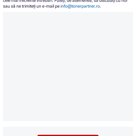
cele mai frecvente întrebări. Puteți, de asemenea, să discutați cu noi
sau să ne trimiteți un e-mail pe
info@tonerpartner.ro
.