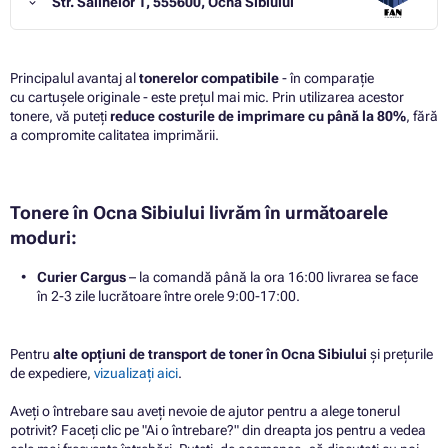
Str. Salinelor 1, 555600, Ocna Sibiului
Principalul avantaj al
tonerelor compatibile
- în comparație
cu cartușele originale - este prețul mai mic. Prin utilizarea acestor
tonere, vă puteți
reduce costurile de imprimare cu până la 80%
, fără
a compromite calitatea imprimării.
Tonere în Ocna Sibiului livrăm în următoarele
moduri:
Curier Cargus
– la comandă până la ora 16:00 livrarea se face
în 2-3 zile lucrătoare între orele 9:00-17:00.
Pentru
alte opțiuni de transport de toner în Ocna Sibiului
și prețurile
de expediere,
vizualizați aici
.
Aveți o întrebare sau aveți nevoie de ajutor pentru a alege tonerul
potrivit? Faceți clic pe "Ai o întrebare?" din dreapta jos pentru a vedea