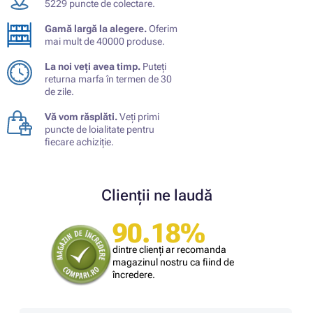
5229 puncte de colectare.
Gamă largă la alegere.
Oferim
mai mult de 40000 produse.
La noi veți avea timp.
Puteți
returna marfa în termen de 30
de zile.
Vă vom răsplăti.
Veți primi
puncte de loialitate pentru
fiecare achiziție.
Clienții ne laudă
90.18%
dintre clienți ar recomanda
magazinul nostru ca fiind de
încredere.