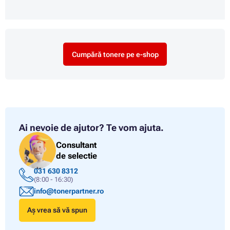
Cumpără tonere pe e-shop
Ai nevoie de ajutor?
Te vom ajuta.
Consultant
de selectie
031 630 8312
(8:00 - 16:30)
info@tonerpartner.ro
Aș vrea să vă spun