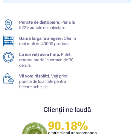
Puncte de distribuire.
Până la
5229 puncte de colectare.
Gamă largă la alegere.
Oferim
mai mult de 40000 produse.
La noi veți avea timp.
Puteți
returna marfa în termen de 30
de zile.
Vă vom răsplăti.
Veți primi
puncte de loialitate pentru
fiecare achiziție.
Clienții ne laudă
90.18%
dintre clienți ar recomanda