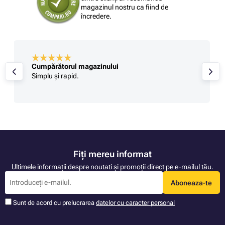
magazinul nostru ca fiind de
încredere.
Cumpărătorul magazinului
Simplu și rapid.
Fiți mereu informat
Ultimele informații despre noutati și promoții direct pe e-mailul tău.
Aboneaza-te
Sunt de acord cu prelucrarea
datelor cu caracter personal