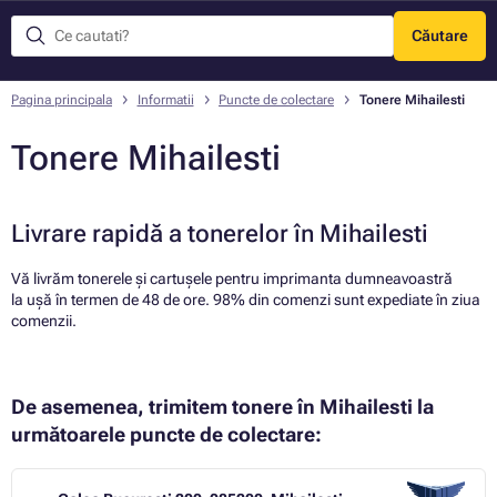
Căutare
Meniu
Pagina principala
Informatii
Puncte de colectare
Tonere Mihailesti
Tonere Mihailesti
Livrare rapidă a tonerelor în Mihailesti
Vă livrăm tonerele și cartușele pentru imprimanta dumneavoastră
la ușă în termen de 48 de ore. 98% din comenzi sunt expediate în ziua
comenzii.
De asemenea, trimitem tonere în Mihailesti la
următoarele puncte de colectare: