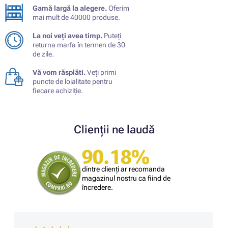
Gamă largă la alegere.
Oferim
mai mult de 40000 produse.
La noi veți avea timp.
Puteți
returna marfa în termen de 30
de zile.
Vă vom răsplăti.
Veți primi
puncte de loialitate pentru
fiecare achiziție.
Clienții ne laudă
90.18%
dintre clienți ar recomanda
magazinul nostru ca fiind de
încredere.