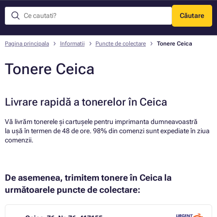
Căutare
Meniu
Pagina principala
Informatii
Puncte de colectare
Tonere Ceica
Tonere Ceica
Livrare rapidă a tonerelor în Ceica
Vă livrăm tonerele și cartușele pentru imprimanta dumneavoastră
la ușă în termen de 48 de ore. 98% din comenzi sunt expediate în ziua
comenzii.
De asemenea, trimitem tonere în Ceica la
următoarele puncte de colectare: