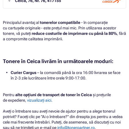
Ceica, 76, Nr. 76, 417155
Principalul avantaj al
tonerelor compatibile
- în comparație
cu cartușele originale - este prețul mai mic. Prin utilizarea acestor
tonere, vă puteți
reduce costurile de imprimare cu până la 80%
, fără
a compromite calitatea imprimării.
Tonere în Ceica livrăm în următoarele moduri:
Curier Cargus
– la comandă până la ora 16:00 livrarea se face
în 2-3 zile lucrătoare între orele 9:00-17:00.
Pentru
alte opțiuni de transport de toner în Ceica
și prețurile
de expediere,
vizualizați aici
.
Aveți o întrebare sau aveți nevoie de ajutor pentru a alege tonerul
potrivit? Faceți clic pe "Ai o întrebare?" din dreapta jos pentru a vedea
cele mai frecvente întrebări. Puteți, de asemenea, să discutați cu noi
sau să ne trimiteți un e-mail pe
info@tonerpartner.ro
.