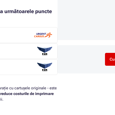
la următoarele puncte
Cu
rație cu cartușele originale - este
i
reduce costurile de imprimare
i.