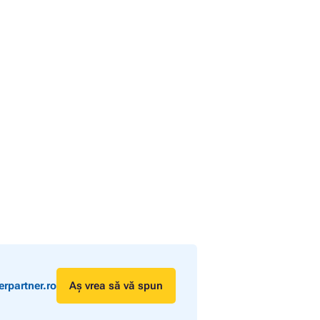
rpartner.ro
Aș vrea să vă spun