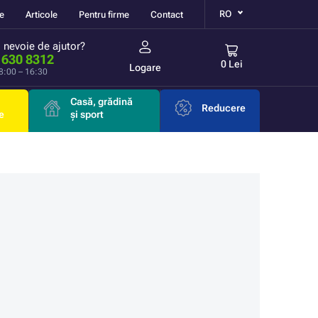
RO
re
Articole
Pentru firme
Contact
i nevoie de ajutor?
 630 8312
0 Lei
Logare
 8:00 – 16:30
Casă, grădină
Reducere
e
și sport