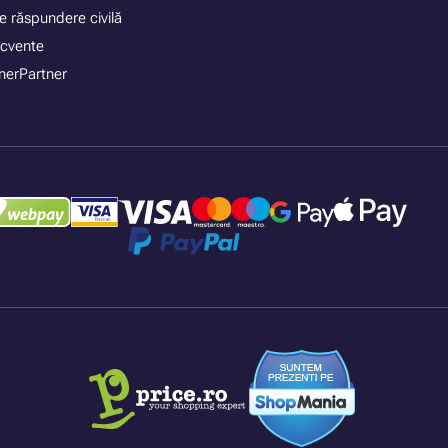
e răspundere civilă
recvente
nerPartner