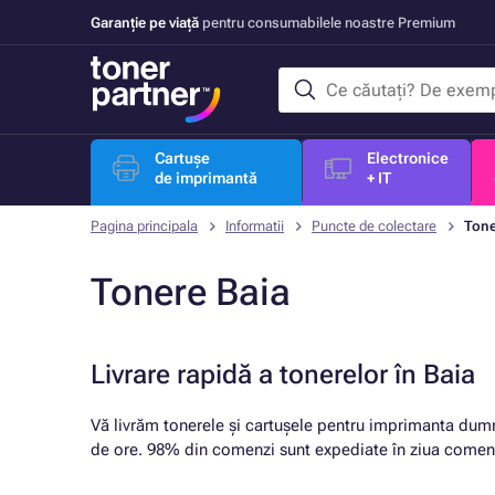
Garanție pe viață
pentru consumabilele noastre Premium
Cartușe
Electronice
de imprimantă
+ IT
Pagina principala
Informatii
Puncte de colectare
Tone
Tonere Baia
Livrare rapidă a tonerelor în Baia
Vă livrăm tonerele și cartușele pentru imprimanta dum
de ore. 98% din comenzi sunt expediate în ziua comenz