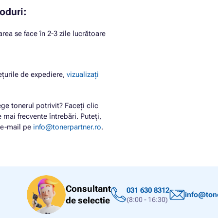
oduri:
rea se face în 2-3 zile lucrătoare
ețurile de expediere,
vizualizați
ge tonerul potrivit? Faceți clic
 mai frecvente întrebări. Puteți,
n e-mail pe
info@tonerpartner.ro
.
Consultant
031 630 8312
info@tone
de selectie
(8:00 - 16:30)