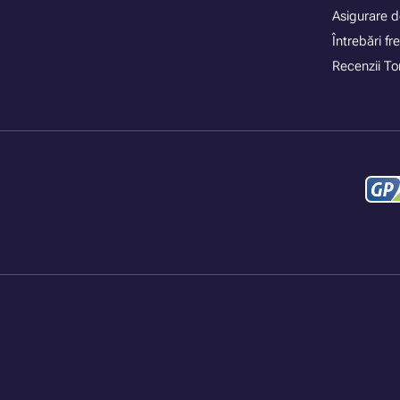
Asigurare d
Întrebări f
Recenzii To