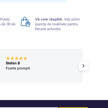
Puteți
Vă vom răsplăti.
Veți primi
n de 30 de
puncte de loialitate pentru
fiecare achiziție.
Stefan B
Cumpă
Foarte prompti
pretur
de pr