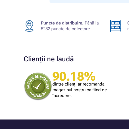
Puncte de distribuire.
Până la
5232 puncte de colectare.
Clienții ne laudă
90.18%
Cumpărătorul magazinului
mă largă
Simplu și rapid.
dintre clienți ar recomanda
magazinul nostru ca fiind de
încredere.