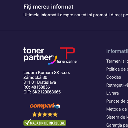
Fiți mereu informat
Ultimele informații despre noutati și promoții direct pe
Informati
Termeni si c
Politica de 
Ledum Kamara SK s.r.o.
Cookies
Zámocká 30
811 01 Bratislava
Retrageți-vă
RC: 48158836
CIF: SK2120068665
Livrare
Puncte de 
Metode de 
Sistem de lo
Garanția pe