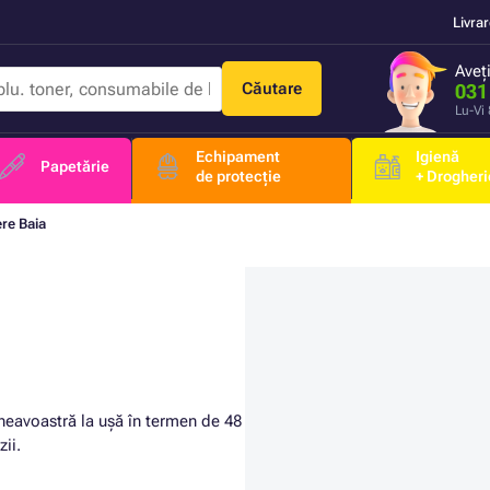
Livra
Aveț
Căutare
031
Lu-Vi
Echipament
Igienă
Papetărie
de protecție
+ Drogheri
re Baia
neavoastră la ușă în termen de 48
ii.