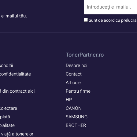
 e-mailul tău.
Sunt de acord cu prelucr
i
TonerPartner.ro
onditii
Despre noi
confidentialitate
Contact
Articole
 din contract aici
Pentru firme
HP
colectare
CANON
plată
SAMSUNG
ialitate
BROTHER
 viață a tonerelor