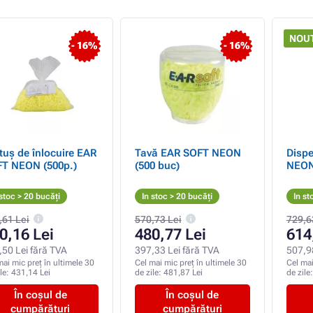
NOUT
- 16%
- 16%
tuș de înlocuire EAR
Tavă EAR SOFT NEON
Disp
T NEON (500p.)
(500 buc)
NEO
 stoc > 20 bucăți
In stoc > 20 bucăți
In st
,61 Lei
570,73 Lei
729,6
0,16 Lei
480,77 Lei
614
,50 Lei fără TVA
397,33 Lei fără TVA
507,9
mai mic preț în ultimele 30
Cel mai mic preț în ultimele 30
Cel mai
ile:
431,14 Lei
de zile:
481,87 Lei
de zile
În coșul de
În coșul de
cumpărături
cumpărături