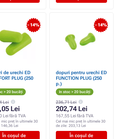
- 14%
- 14%
i de urechi ED
dopuri pentru urechi ED
ORT PLUG (250
FUNCTION PLUG (250
p.)
oc > 20 bucăți
In stoc > 20 bucăți
4 Lei
236,71 Lei
,05 Lei
202,74 Lei
0 Lei fără TVA
167,55 Lei fără TVA
 mic preț în ultimele 30
Cel mai mic preț în ultimele 30
:
146,36 Lei
de zile:
203,13 Lei
În coșul de
În coșul de