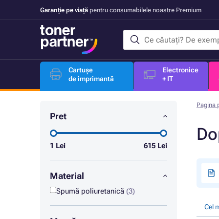
Garanție pe viață
pentru consumabilele noastre Premium
Cartușe
Electronice
de imprimantă
+ IT
Pagina p
Pret
Dop
1
Lei
615
Lei
Material
Spumă poliuretanică
(3)
Cel 