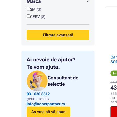
Marcă
3M
(3)
CERV
(8)
Filtrare avansată
Car
Ai nevoie de ajutor?
SOF
Te vom ajuta.
In
Consultant de
510
selectie
43
355
031 630 8312
Cel 
(8:00 - 16:30)
de z
info@tonerpartner.ro
Aș vrea să vă spun