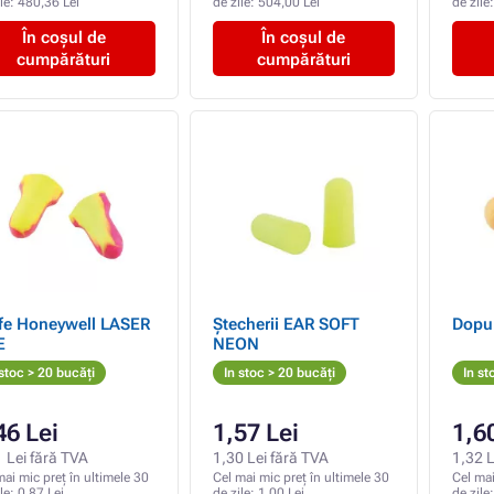
ile:
480,36 Lei
de zile:
504,00 Lei
de zile
În coșul de
În coșul de
cumpărături
cumpărături
e Honeywell LASER
Ștecherii EAR SOFT
Dopu
E
NEON
 stoc > 20 bucăți
In stoc > 20 bucăți
In st
46 Lei
1,57 Lei
1,6
 Lei fără TVA
1,30 Lei fără TVA
1,32 L
mai mic preț în ultimele 30
Cel mai mic preț în ultimele 30
Cel mai
ile:
0,87 Lei
de zile:
1,00 Lei
de zile