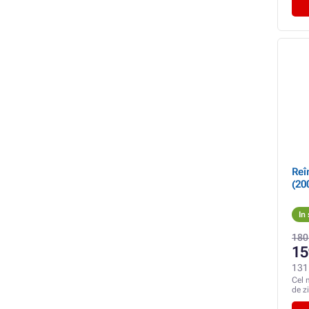
Reî
(20
In
180
15
131
Cel 
de z