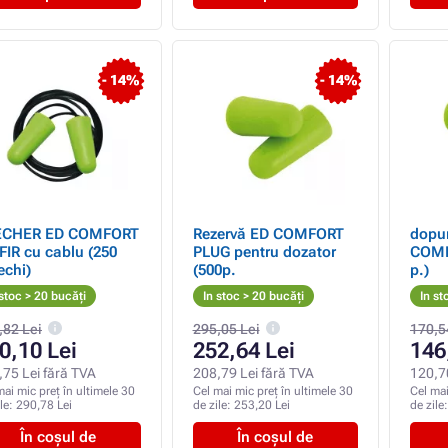
- 14%
- 14%
ECHER ED COMFORT
Rezervă ED COMFORT
dopur
FIR cu cablu (250
PLUG pentru dozator
COMF
echi)
(500p.
p.)
 stoc > 20 bucăți
In stoc > 20 bucăți
In st
,82 Lei
295,05 Lei
170,5
0,10 Lei
252,64 Lei
146
,75 Lei fără TVA
208,79 Lei fără TVA
120,7
mai mic preț în ultimele 30
Cel mai mic preț în ultimele 30
Cel mai
ile:
290,78 Lei
de zile:
253,20 Lei
de zile
În coșul de
În coșul de