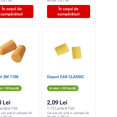
:
0,81 Lei
de zile:
0,81 Lei
În coșul de
În coșul de
cumpărături
cumpărături
ri 3M 1100
Dopuri EAR CLASSIC
oc > 20 bucăți
In stoc > 20 bucăți
0 Lei
2,09 Lei
ei fără TVA
1,73 Lei fără TVA
 mic preț în ultimele 30
Cel mai mic preț în ultimele 30
:
1,06 Lei
de zile:
1,29 Lei