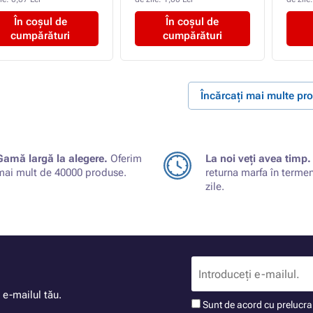
În coșul de
În coșul de
cumpărături
cumpărături
Încărcați mai multe pr
Gamă largă la alegere.
Oferim
La noi veți avea timp.
mai mult de 40000 produse.
returna marfa în terme
zile.
 e-mailul tău.
Sunt de acord cu prelucr