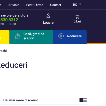
RO
re
Articole
Pentru firme
Contact
i nevoie de ajutor?
 630 8312
0 Lei
Logare
 8:00 – 16:30
Casă, grădină
Reducere
e
și sport
rechi
Reduceri
Cel mai mare discount