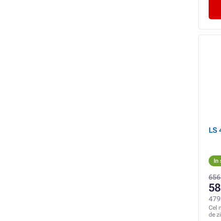
In
656
58
479
Cel 
de z