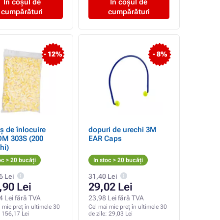
În coșul de
În coșul de
cumpărături
cumpărături
- 12%
- 8%
ș de înlocuire
dopuri de urechi 3M
OM 303S (200
EAR Caps
hi)
oc > 20 bucăți
In stoc > 20 bucăți
6 Lei
31,40 Lei
,90 Lei
29,02 Lei
4 Lei fără TVA
23,98 Lei fără TVA
 mic preț în ultimele 30
Cel mai mic preț în ultimele 30
:
156,17 Lei
de zile:
29,03 Lei