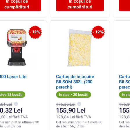
În coșul de
În coșul de
cumpărături
cumpărături
- 12%
- 12%
LS 400 Laser Lite
Cartuș de înlocuire
Cartu
BILSOM 303L (200
BILS
perechi)
perec
 stoc 18 bucăți
In stoc > 20 bucăți
In st
,61 Lei
176,36 Lei
176,3
0,32 Lei
155,90 Lei
155
,60 Lei fără TVA
128,84 Lei fără TVA
128,8
mai mic preț în ultimele 30
Cel mai mic preț în ultimele 30
Cel mai
ile:
581,67 Lei
de zile:
156,17 Lei
de zile