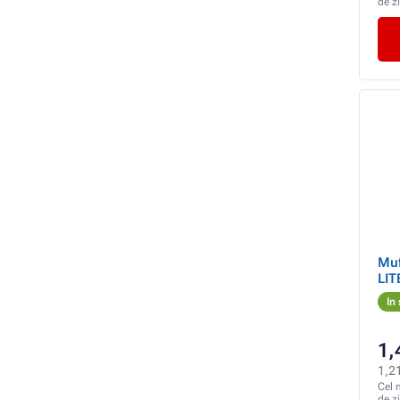
de z
Muf
LIT
In
1,
1,21
Cel 
de z