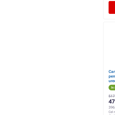
Car
pen
ure
In
517
47
396
Cel 