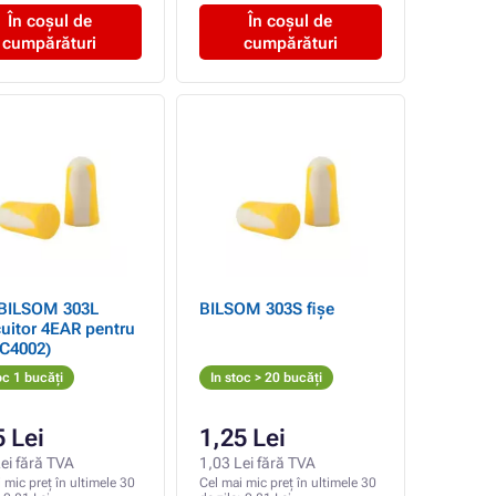
În coșul de
În coșul de
cumpărături
cumpărături
 BILSOM 303L
BILSOM 303S fișe
cuitor 4EAR pentru
 C4002)
oc 1 bucăți
In stoc > 20 bucăți
5 Lei
1,25 Lei
ei fără TVA
1,03 Lei fără TVA
 mic preț în ultimele 30
Cel mai mic preț în ultimele 30