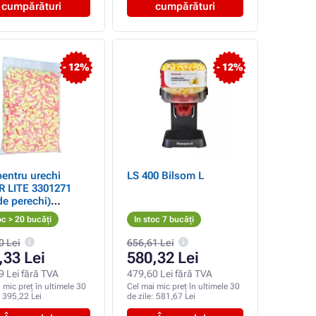
cumpărături
cumpărături
- 12%
- 12%
entru urechi
LS 400 Bilsom L
R LITE 3301271
de perechi)
plere
oc > 20 bucăți
In stoc 7 bucăți
0 Lei
656,61 Lei
,33 Lei
580,32 Lei
9 Lei fără TVA
479,60 Lei fără TVA
 mic preț în ultimele 30
Cel mai mic preț în ultimele 30
:
395,22 Lei
de zile:
581,67 Lei