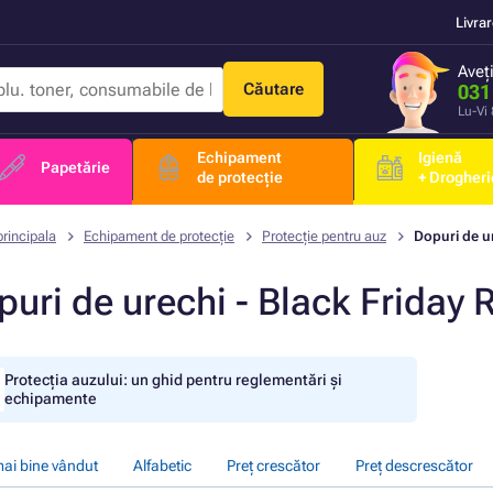
Livra
Aveț
Căutare
031
Lu-Vi
Echipament
Igienă
Papetărie
de protecție
+ Drogheri
rincipala
Echipament de protecție
Protecție pentru auz
Dopuri de u
uri de urechi - Black Friday 
Protecția auzului: un ghid pentru reglementări și
echipamente
mai bine vândut
Alfabetic
Preț crescător
Preț descrescător