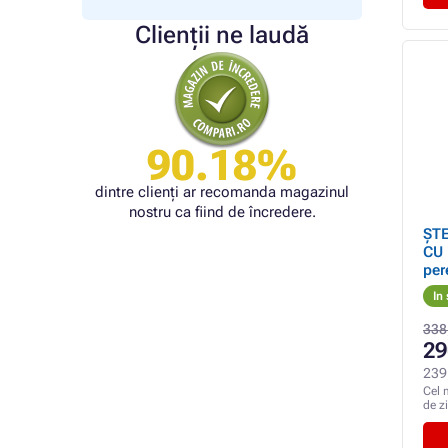
Clienții ne laudă
90.18%
dintre clienți ar recomanda magazinul
nostru ca fiind de încredere.
ȘT
CU 
per
In
338
29
239
Cel 
de z