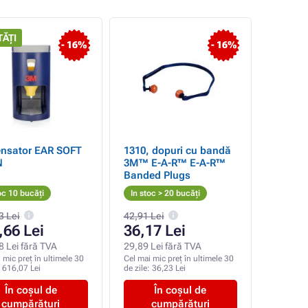
ĂȚI
- 16%
- 16%
ensator EAR SOFT
1310, dopuri cu bandă
N
3M™ E-A-R™ E-A-R™
Banded Plugs
oc 10 bucăți
In stoc > 20 bucăți
3 Lei
42,91 Lei
,66 Lei
36,17 Lei
8 Lei fără TVA
29,89 Lei fără TVA
 mic preț în ultimele 30
Cel mai mic preț în ultimele 30
:
616,07 Lei
de zile:
36,23 Lei
În coșul de
În coșul de
cumpărături
cumpărături