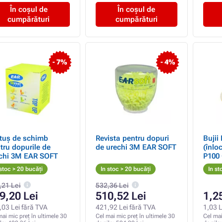
În coșul de
În coșul de
cumpărături
cumpărături
- 7%
- 4%
tuș de schimb
Revista pentru dopuri
Bujii
tru dopurile de
de urechi 3M EAR SOFT
(înlo
chi 3M EAR SOFT
P100
 stoc > 20 bucăți
In stoc > 20 bucăți
In st
,21 Lei
532,36 Lei
9,20 Lei
510,52 Lei
1,2
,03 Lei fără TVA
421,92 Lei fără TVA
1,03 L
mai mic preț în ultimele 30
Cel mai mic preț în ultimele 30
Cel mai