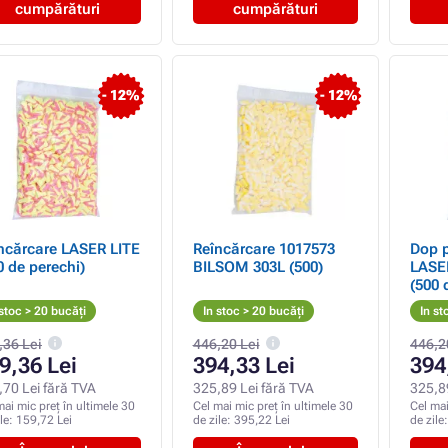
cumpărături
cumpărături
- 12%
- 12%
ncărcare LASER LITE
Reîncărcare 1017573
Dop p
0 de perechi)
BILSOM 303L (500)
LASE
(500 
reum
 stoc > 20 bucăți
In stoc > 20 bucăți
In st
,36 Lei
446,20 Lei
446,2
9,36 Lei
394,33 Lei
394
,70 Lei fără TVA
325,89 Lei fără TVA
325,8
mai mic preț în ultimele 30
Cel mai mic preț în ultimele 30
Cel mai
ile:
159,72 Lei
de zile:
395,22 Lei
de zile