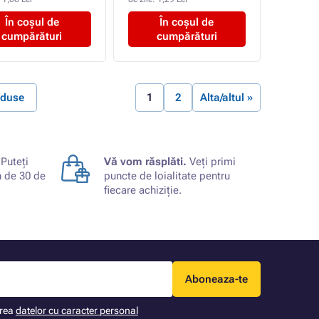
În coșul de
În coșul de
cumpărături
cumpărături
oduse
1
2
Alta/altul »
Puteți
Vă vom răsplăti.
Veți primi
n de 30 de
puncte de loialitate pentru
fiecare achiziție.
Aboneaza-te
area
datelor cu caracter personal