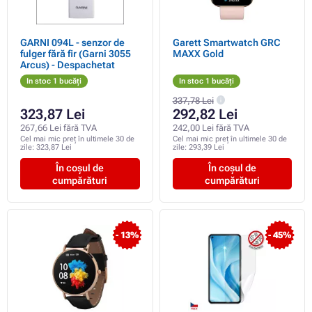
GARNI 094L - senzor de
Garett Smartwatch GRC
fulger fără fir (Garni 3055
MAXX Gold
Arcus) - Despachetat
In stoc 1 bucăți
In stoc 1 bucăți
337,78 Lei
323,87 Lei
292,82 Lei
267,66 Lei fără TVA
242,00 Lei fără TVA
Cel mai mic preț în ultimele 30 de
Cel mai mic preț în ultimele 30 de
zile:
323,87 Lei
zile:
293,39 Lei
În coșul de
În coșul de
cumpărături
cumpărături
- 13%
- 45%