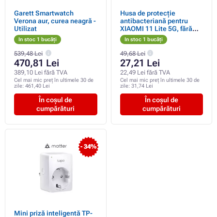
Garett Smartwatch
Husa de protecție
Verona aur, curea neagră -
antibacteriană pentru
Utilizat
XIAOMI 11 Lite 5G, fără
folie pentru ecran
In stoc 1 bucăți
In stoc 1 bucăți
539,48 Lei
49,68 Lei
470,81 Lei
27,21 Lei
389,10 Lei fără TVA
22,49 Lei fără TVA
Cel mai mic preț în ultimele 30 de
Cel mai mic preț în ultimele 30 de
zile:
461,40 Lei
zile:
31,74 Lei
În coșul de
În coșul de
cumpărături
cumpărături
- 34%
Mini priză inteligentă TP-