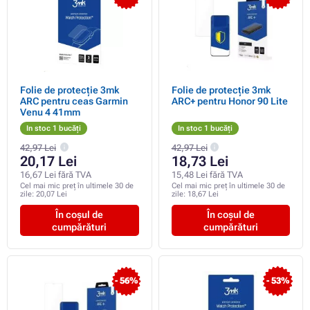
Folie de protecție 3mk
Folie de protecție 3mk
ARC pentru ceas Garmin
ARC+ pentru Honor 90 Lite
Venu 4 41mm
In stoc 1 bucăți
In stoc 1 bucăți
42,97 Lei
42,97 Lei
20,17 Lei
18,73 Lei
16,67 Lei fără TVA
15,48 Lei fără TVA
Cel mai mic preț în ultimele 30 de
Cel mai mic preț în ultimele 30 de
zile:
20,07 Lei
zile:
18,67 Lei
În coșul de
În coșul de
cumpărături
cumpărături
- 56%
- 53%