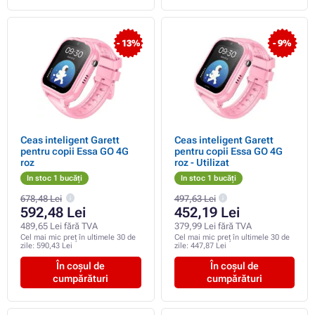
- 13%
- 9%
Ceas inteligent Garett
Ceas inteligent Garett
pentru copii Essa GO 4G
pentru copii Essa GO 4G
roz
roz - Utilizat
In stoc 1 bucăți
In stoc 1 bucăți
678,48 Lei
497,63 Lei
592,48 Lei
452,19 Lei
489,65 Lei fără TVA
379,99 Lei fără TVA
Cel mai mic preț în ultimele 30 de
Cel mai mic preț în ultimele 30 de
zile:
590,43 Lei
zile:
447,87 Lei
În coșul de
În coșul de
cumpărături
cumpărături