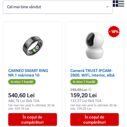
Cel mai bine vândut
- 18%
CARNEO SMART RING
Cameră TRUST IPCAM-
NR.1 mărimea 10
2800, WiFi, interior, albă
In stoc 1 bucăți
In stoc 1 bucăți
193,59 Lei
540,60 Lei
159,20 Lei
446,78 Lei fără TVA
131,57 Lei fără TVA
Cel mai mic preț în ultimele 30 de
Cel mai mic preț în ultimele 30 de
zile:
529,79 Lei
zile:
159,25 Lei
În coșul de
În coșul de
cumpărături
cumpărături