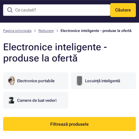
Căutare
Meniu
Pagina principala
Reducere
Electronice inteligente - produse la ofertă
Electronice inteligente -
produse la ofertă
Electronice portabile
Locuință inteligentă
Camere de luat vederi
Filtrează produsele