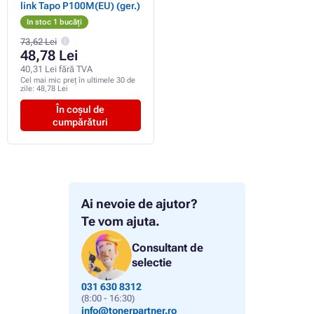
link Tapo P100M(EU) (ger.)
In stoc 1 bucăți
73,62 Lei
48,78 Lei
40,31 Lei fără TVA
Cel mai mic preț în ultimele 30 de
zile:
48,78 Lei
În coșul de
cumpărături
Ai nevoie de ajutor?
Te vom ajuta.
Consultant de
selectie
031 630 8312
(8:00 - 16:30)
info@tonerpartner.ro