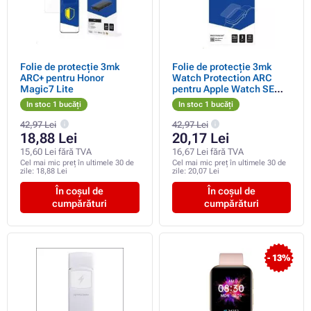
Folie de protecție 3mk
Folie de protecție 3mk
ARC+ pentru Honor
Watch Protection ARC
Magic7 Lite
pentru Apple Watch SE
44mm
In stoc 1 bucăți
In stoc 1 bucăți
42,97 Lei
42,97 Lei
18,88 Lei
20,17 Lei
15,60 Lei fără TVA
16,67 Lei fără TVA
Cel mai mic preț în ultimele 30 de
Cel mai mic preț în ultimele 30 de
zile:
18,88 Lei
zile:
20,07 Lei
În coșul de
În coșul de
cumpărături
cumpărături
- 13%