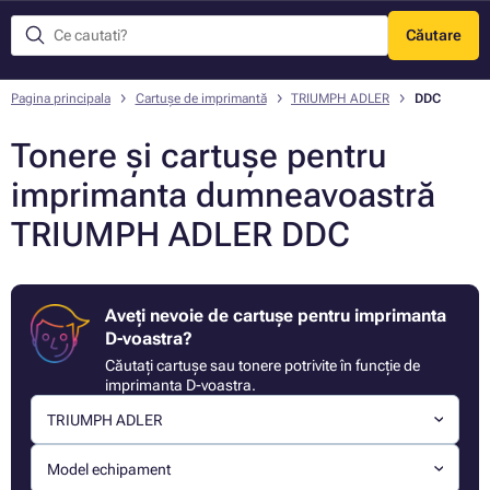
Căutare
Meniu
Pagina principala
Cartușe de imprimantă
TRIUMPH ADLER
DDC
Tonere și cartușe pentru
imprimanta dumneavoastră
TRIUMPH ADLER DDC
Aveți nevoie de cartușe pentru imprimanta
D-voastra?
Căutați cartușe sau tonere potrivite în funcție de
imprimanta D-voastra.
TRIUMPH ADLER
Model echipament