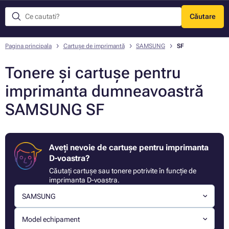
Căutare
Meniu
Pagina principala
Cartușe de imprimantă
SAMSUNG
SF
Tonere și cartușe pentru
imprimanta dumneavoastră
SAMSUNG SF
Aveți nevoie de cartușe pentru imprimanta
D-voastra?
Căutați cartușe sau tonere potrivite în funcție de
imprimanta D-voastra.
SAMSUNG
Model echipament