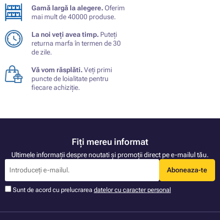
Gamă largă la alegere.
Oferim
mai mult de 40000 produse.
La noi veți avea timp.
Puteți
returna marfa în termen de 30
de zile.
Vă vom răsplăti.
Veți primi
puncte de loialitate pentru
fiecare achiziție.
Fiți mereu informat
Ultimele informații despre noutati și promoții direct pe e-mailul tău.
Aboneaza-te
Sunt de acord cu prelucrarea
datelor cu caracter personal