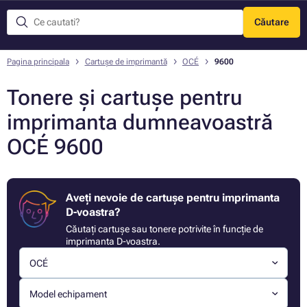
Căutare
Meniu
Pagina principala
Cartușe de imprimantă
OCÉ
9600
Tonere și cartușe pentru
imprimanta dumneavoastră
OCÉ 9600
Aveți nevoie de cartușe pentru imprimanta
D-voastra?
Căutați cartușe sau tonere potrivite în funcție de
imprimanta D-voastra.
OCÉ
Model echipament