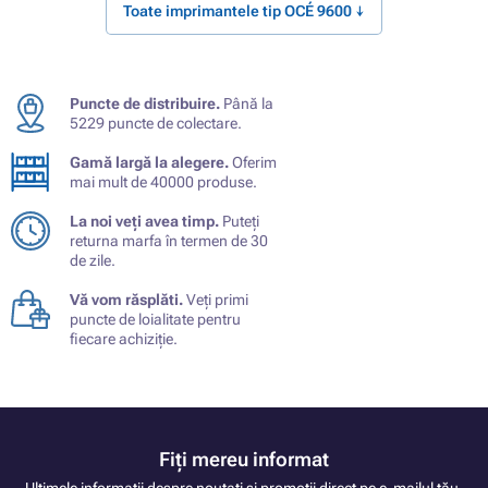
Toate imprimantele tip OCÉ 9600 ↓
Puncte de distribuire.
Până la
5229 puncte de colectare.
Gamă largă la alegere.
Oferim
mai mult de 40000 produse.
La noi veți avea timp.
Puteți
returna marfa în termen de 30
de zile.
Vă vom răsplăti.
Veți primi
puncte de loialitate pentru
fiecare achiziție.
Fiți mereu informat
Ultimele informații despre noutati și promoții direct pe e-mailul tău.