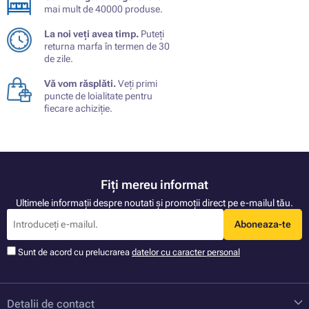
mai mult de 40000 produse.
La noi veți avea timp.
Puteți
returna marfa în termen de 30
de zile.
Vă vom răsplăti.
Veți primi
puncte de loialitate pentru
fiecare achiziție.
Fiți mereu informat
Ultimele informații despre noutati și promoții direct pe e-mailul tău.
Aboneaza-te
Sunt de acord cu prelucrarea
datelor cu caracter personal
Detalii de contact