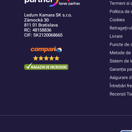
Termeni si c
Politica de 
Ledum Kamara SK s.r.o.
Cookies
Zámocká 30
811 01 Bratislava
Retrageți-vă
RC: 48158836
CIF: SK2120068665
Livrare
Puncte de 
Metode de 
Sistem de lo
Garanția pe
Asigurare d
Întrebări f
Recenzii To