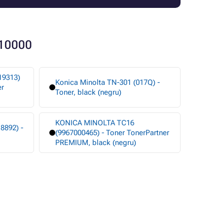
-10000
19313)
Konica Minolta TN-301 (017Q) -
er
Toner, black (negru)
KONICA MINOLTA TC16
8892) -
(9967000465) - Toner TonerPartner
PREMIUM, black (negru)