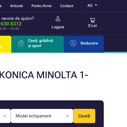
RO
re
Articole
Pentru firme
Contact
i nevoie de ajutor?
 630 8312
0 Lei
Logare
 8:00 – 16:30
Casă, grădină
Reducere
e
și sport
ă KONICA MINOLTA 1-
Model echipament
Caută