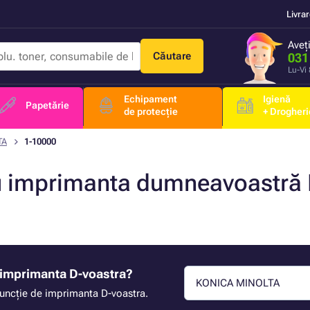
Livra
Aveț
Căutare
031
Lu-Vi
Echipament
Igienă
Papetărie
de protecție
+ Drogheri
TA
1-10000
tru imprimanta dumneavoastr
u imprimanta D-voastra?
KONICA MINOLTA
 funcție de imprimanta D-voastra.