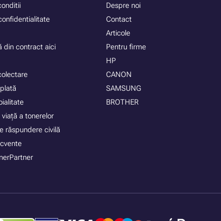
onditii
Despre noi
confidentialitate
Contact
Articole
 din contract aici
Pentru firme
HP
colectare
CANON
plată
SAMSUNG
ialitate
BROTHER
 viață a tonerelor
e răspundere civilă
recvente
nerPartner