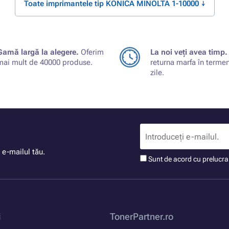
Toate imprimantele tip KONICA MINOLTA 1-10000 ↓
Gamă largă la alegere.
Oferim
La noi veți avea timp.
mai mult de 40000 produse.
returna marfa în terme
zile.
 e-mailul tău.
Sunt de acord cu prelucr
i
TonerPartner.ro