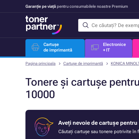
Garanție pe viață
pentru consumabilele noastre Premium
Cartușe
Electronice
de imprimantă
+ IT
Pagina principala
Cartușe de imprimantă
KONICA MINOL
Tonere și cartușe pen
10000
Aveți nevoie de cartușe pentr
Căutați cartușe sau tonere potrivite în