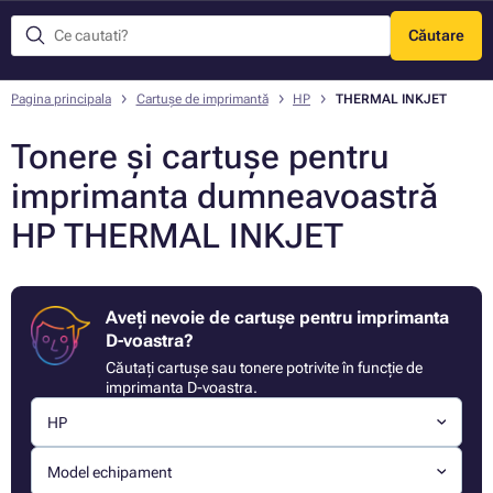
Căutare
Meniu
Pagina principala
Cartușe de imprimantă
HP
THERMAL INKJET
Tonere și cartușe pentru
imprimanta dumneavoastră
HP THERMAL INKJET
Aveți nevoie de cartușe pentru imprimanta
D-voastra?
Căutați cartușe sau tonere potrivite în funcție de
imprimanta D-voastra.
HP
Model echipament