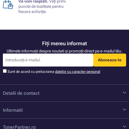
Vă vom răsplăti.
Veți primi
puncte de loialitate pentru
fiecare achiziție.
Fiți mereu informat
Ultimele informații despre noutati și promoții direct pe e-mailul tău.
Aboneaza-te
Sunt de acord cu prelucrarea
datelor cu caracter personal
Detalii de contact
Informatii
TonerPartner.ro