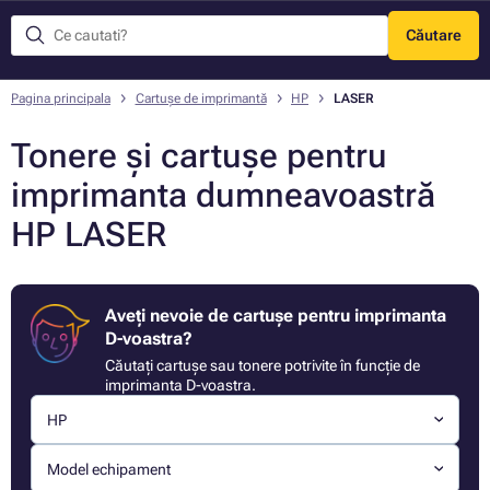
Căutare
Meniu
Pagina principala
Cartușe de imprimantă
HP
LASER
Tonere și cartușe pentru
imprimanta dumneavoastră
HP LASER
Aveți nevoie de cartușe pentru imprimanta
D-voastra?
Căutați cartușe sau tonere potrivite în funcție de
imprimanta D-voastra.
HP
Model echipament