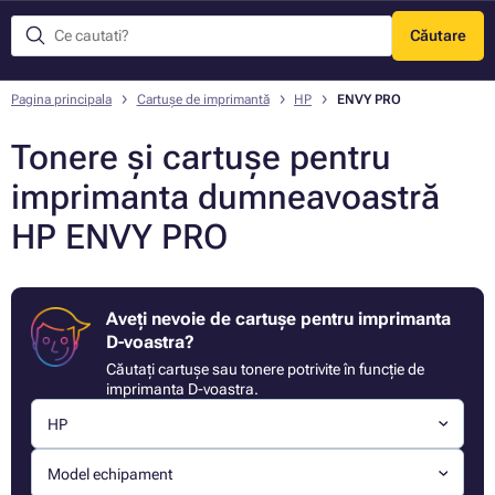
Căutare
Meniu
Pagina principala
Cartușe de imprimantă
HP
ENVY PRO
Tonere și cartușe pentru
imprimanta dumneavoastră
HP ENVY PRO
Aveți nevoie de cartușe pentru imprimanta
D-voastra?
Căutați cartușe sau tonere potrivite în funcție de
imprimanta D-voastra.
HP
Model echipament