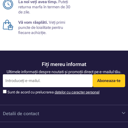
La noi veți avea timp.
Puteți
returna marfa în termen de 30
de zile.
Vă vom răsplăti.
Veți primi
puncte de loialitate pentru
fiecare achiziție.
Fiți mereu informat
Ultimele informații despre noutati și promoții direct pe e-mailul tău.
Aboneaza-te
Sunt de acord cu prelucrarea
datelor cu caracter personal
Detalii de contact