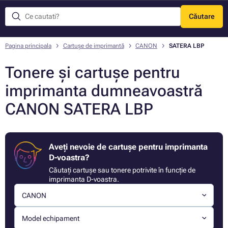
Căutare
Meniu
Pagina principala
Cartușe de imprimantă
CANON
SATERA LBP
Tonere și cartușe pentru
imprimanta dumneavoastră
CANON SATERA LBP
Aveți nevoie de cartușe pentru imprimanta
D-voastra?
Căutați cartușe sau tonere potrivite în funcție de
imprimanta D-voastra.
CANON
Model echipament