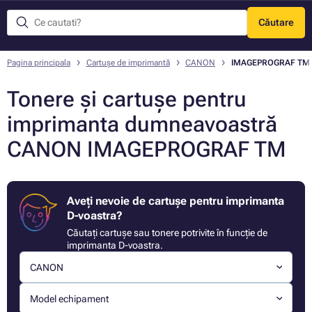
Căutare
Meniu
Pagina principala
Cartușe de imprimantă
CANON
IMAGEPROGRAF TM
Tonere și cartușe pentru
imprimanta dumneavoastră
CANON IMAGEPROGRAF TM
Aveți nevoie de cartușe pentru imprimanta
D-voastra?
Căutați cartușe sau tonere potrivite în funcție de
imprimanta D-voastra.
CANON
Model echipament