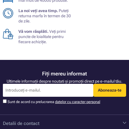
mai mult de 40000 produse.
La noi veți avea timp.
Puteți
returna marfa în termen de 30
de zile.
Vă vom răsplăti.
Veți primi
puncte de loialitate pentru
fiecare achiziție.
Fiți mereu informat
Ultimele informații despre noutati și promoții direct pe e-mailul tău.
Aboneaza-te
Sunt de acord cu prelucrarea
datelor cu caracter personal
Detalii de contact