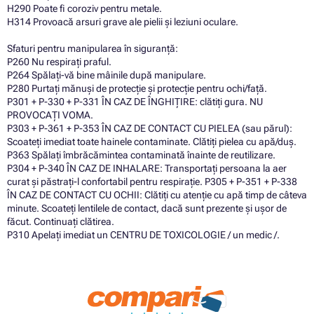
H290 Poate fi coroziv pentru metale.
H314 Provoacă arsuri grave ale pielii și leziuni oculare.
Sfaturi pentru manipularea în siguranță:
P260 Nu respirați praful.
P264 Spălați-vă bine mâinile după manipulare.
P280 Purtați mănuși de protecție și protecție pentru ochi/față.
P301 + P-330 + P-331 ÎN CAZ DE ÎNGHIȚIRE: clătiți gura. NU
PROVOCAȚI VOMA.
P303 + P-361 + P-353 ÎN CAZ DE CONTACT CU PIELEA (sau părul):
Scoateți imediat toate hainele contaminate. Clătiți pielea cu apă/duș.
P363 Spălați îmbrăcămintea contaminată înainte de reutilizare.
P304 + P-340 ÎN CAZ DE INHALARE: Transportați persoana la aer
curat și păstrați-l confortabil pentru respirație. P305 + P-351 + P-338
ÎN CAZ DE CONTACT CU OCHII: Clătiți cu atenție cu apă timp de câteva
minute. Scoateți lentilele de contact, dacă sunt prezente și ușor de
făcut. Continuați clătirea.
P310 Apelați imediat un CENTRU DE TOXICOLOGIE / un medic /.