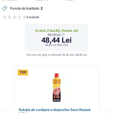
Puncte de loialitate:
2
0 evaluări
In stoc 2 bucăți, livrare Joi
52,10 Lei
48,44 Lei
40,03 Lei
fără TVA
Cel mai mic preț în ultimele 30 de zile:
48,45 Lei
TOP
Soluție de curățare a deșeurilor Savo Razant
Cur