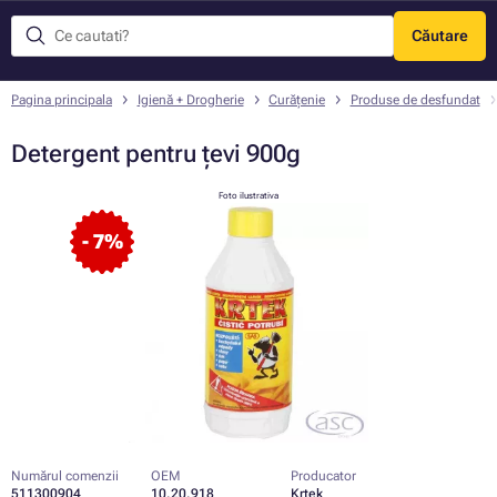
Căutare
Meniu
Pagina principala
Igienă + Drogherie
Curățenie
Produse de desfundat
Detergent pentru țevi 900g
Foto ilustrativa
- 7%
Numărul comenzii
OEM
Producator
511300904
10.20.918
Krtek