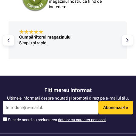
magazinul nostru ca fiind de
încredere.
Cumpărătorul magazinului
Simplu și rapid.
Fiți mereu informat
Ultimele informații despre noutati și promoții direct pe e-mailul tău.
Aboneaza-te
Sunt de acord cu prelucrarea
datelor cu caracter personal