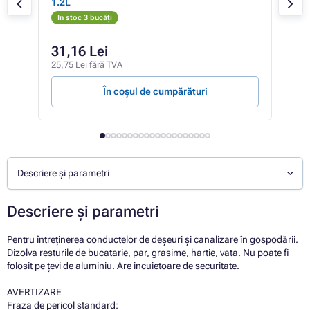
1.2L
In stoc 3 bucăți
In 
31,16 Lei
18
25,75 Lei fără TVA
15,2
În coșul de cumpărături
Descriere și parametri
Descriere și parametri
Pentru întreținerea conductelor de deșeuri și canalizare în gospodării.
Dizolva resturile de bucatarie, par, grasime, hartie, vata. Nu poate fi
folosit pe țevi de aluminiu. Are incuietoare de securitate.
AVERTIZARE
Fraza de pericol standard: