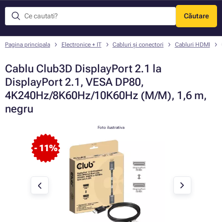
Căutare
Meniu
Pagina principala
Electronice + IT
Cabluri și conectori
Cabluri HDMI
Cablu Club3D DisplayPort 2.1 la
DisplayPort 2.1, VESA DP80,
4K240Hz/8K60Hz/10K60Hz (M/M), 1,6 m,
negru
Foto ilustrativa
- 11%