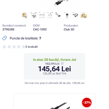
Numărul comenzii
OEM
Producator
3795280
CAC-1092
Club 3D
Puncte de loialitate:
7
0 evaluări
In stoc 20 bucăți, livrare Joi
162,94 Lei
145,64 Lei
120,36 Lei
fără TVA
Cel mai mic preț în ultimele 30 de zile:
139,44 Lei
 12%
- 27%