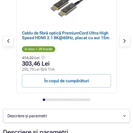
I™
Cablu de fibră optică PremiumCord Ultra High
Cab
Speed HDMI 2.1 8K@60Hz, placat cu aur 15m
Spe
In stoc > 20 bucăți
In 
414,32 Lei
373,
303,46 Lei
28
250,79 Lei fără TVA
239,
În coșul de cumpărături
Descriere și parametri
Descriere și parametri