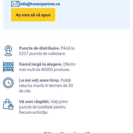
info@tonerpartner.ro
Aș vrea să vă spun
Puncte de distribuire.
Până la
5227 puncte de colectare.
Gamă largă la alegere.
Oferim
mai mult de 40000 produse.
La noi veți avea timp.
Puteți
returna marfa în termen de 30
de zile.
Vă vom răsplăti.
Veți primi
puncte de loialitate pentru
fiecare achiziție.