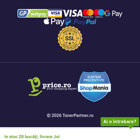
© 2026 TonerPartner.ro
Ai o întrebare?
In stoc 20 bucăți, livrare Joi