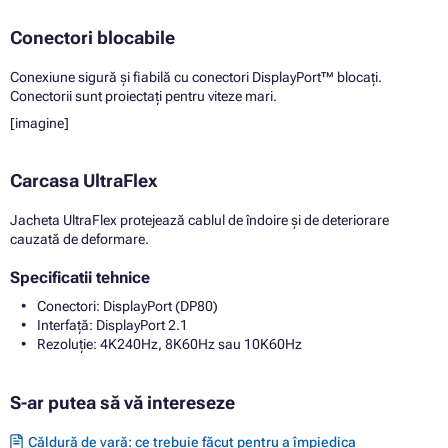
Conectori blocabile
Conexiune sigură și fiabilă cu conectori DisplayPort™ blocați.
Conectorii sunt proiectați pentru viteze mari.
[imagine]
Carcasa UltraFlex
Jacheta UltraFlex protejează cablul de îndoire și de deteriorare
cauzată de deformare.
Specificatii tehnice
Conectori: DisplayPort (DP80)
Interfață: DisplayPort 2.1
Rezoluție: 4K240Hz, 8K60Hz sau 10K60Hz
S-ar putea să vă intereseze
Căldură de vară: ce trebuie făcut pentru a împiedica