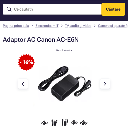
Căutare
Meniu
Pagina principala
Electronice + IT
TV, audio și video
Camere și aparate f
Adaptor AC Canon AC-E6N
Foto ilustrativa
- 16%