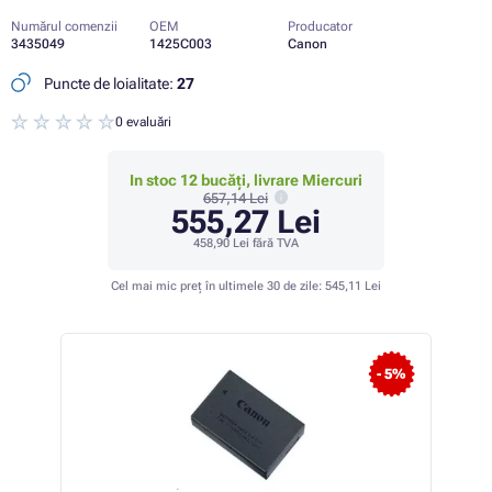
Numărul comenzii
OEM
Producator
3435049
1425C003
Canon
Puncte de loialitate:
27
0 evaluări
In stoc 12 bucăți, livrare Miercuri
657,14 Lei
555,27 Lei
458,90 Lei
fără TVA
Cel mai mic preț în ultimele 30 de zile:
545,11 Lei
 11%
- 5%