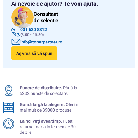
Ai nevoie de ajutor?
Te vom ajuta.
Consultant
de selectie
031 630 8312
(8:00 - 16:30)
info@tonerpartner.ro
Aș vrea să vă spun
Puncte de distribuire.
Până la
5232 puncte de colectare.
Gamă largă la alegere.
Oferim
mai mult de 39000 produse.
La noi veți avea timp.
Puteți
returna marfa în termen de 30
de zile.