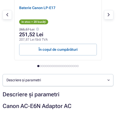
Baterie Canon LP-E17
Car
In stoc > 20 bucăți
In 
265,57 Lei
168,
251,52 Lei
15
207,87 Lei fără TVA
127,
În coșul de cumpărături
Descriere și parametri
Descriere și parametri
Canon AC-E6N Adaptor AC